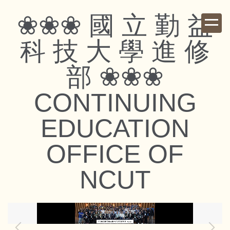
跳
❀❀❀ 國 立 勤 益
到
主
科 技 大 學 進 修
要
內
部 ❀❀❀
容
區
CONTINUING
EDUCATION
OFFICE OF
NCUT